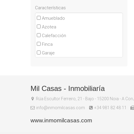
Características
Amueblado
Azotea
Calefacción
Finca
Garaje
Jardín
Trastero
Mil Casas - Inmobiliaría
Rúa Escultor Ferreiro, 21 - Bajo - 15200 Noia - A Cor
info@inmomilcasas.com
+34 981 82 48 11
www.inmomilcasas.com