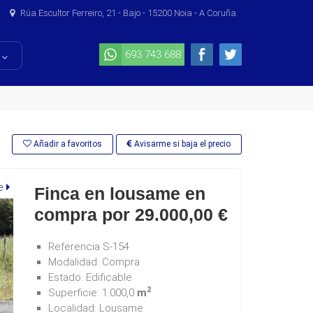
Rúa Escultor Ferreiro, 21 - Bajo - 15200 Noia - A Coruña.
693 743 688
Añadir a favoritos
Avisarme si baja el precio
e
Finca en lousame en
compra por 29.000,00 €
Referencia
S-154
Modalidad:
Compra
Estado:
Edificable
2
Superficie:
1.000,0
m
Localidad:
Lousame