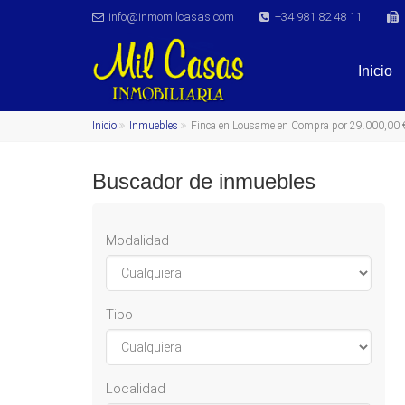
info@inmomilcasas.com
+34 981 82 48 11
Inicio
Inicio
Inmuebles
Finca en Lousame en Compra por 29.000,00 
Buscador de inmuebles
Modalidad
Tipo
Localidad