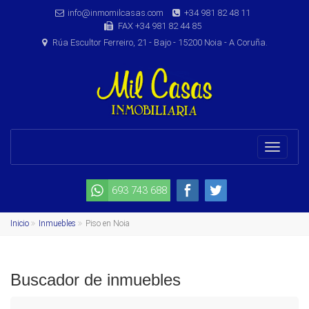
info@inmomilcasas.com
+34 981 82 48 11
FAX +34 981 82 44 85
Rúa Escultor Ferreiro, 21 - Bajo - 15200 Noia - A Coruña.
Toggle
navigat
693 743 688
Inicio
Inmuebles
Piso en Noia
Buscador de inmuebles